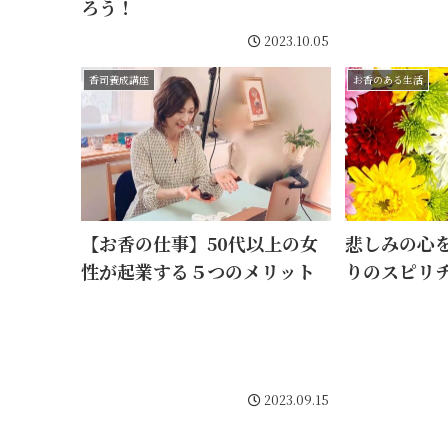
ろう！
2023.10.05
香司養成講座
お香のある生活
【お香の仕事】50代以上の女
悲しみの心
性が起業する５つのメリット
りのスピリ
2023.09.15