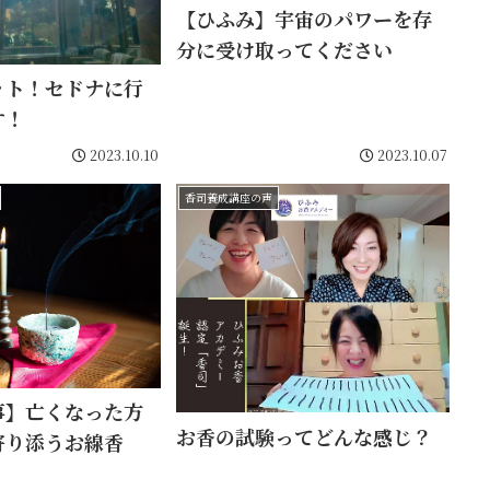
【ひふみ】宇宙のパワーを存
分に受け取ってください
ット！セドナに行
す！
2023.10.10
2023.10.07
香司養成講座の声
事】亡くなった方
お香の試験ってどんな感じ？
寄り添うお線香