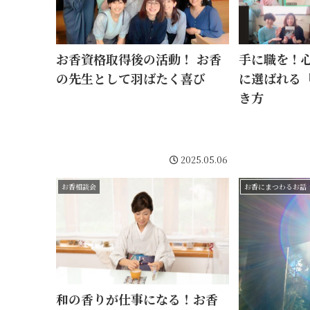
お香資格取得後の活動！ お香
手に職を！心に
の先生として羽ばたく喜び
に選ばれる
き方
2025.05.06
お香相談会
お香にまつわるお話
和の香りが仕事になる！お香