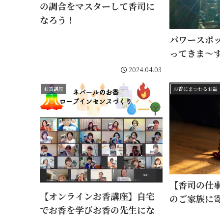
の調合をマスターして香司に
なろう！
パワースポ
ってきま～
2024.04.03
お香講座
お香にまつわるお話
【香司の仕
【オンラインお香講座】自宅
のご家族に
でお香を学びお香の先生にな