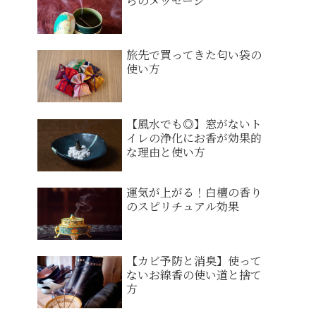
らのメッセージ
旅先で買ってきた匂い袋の
使い方
【風水でも◎】窓がないト
イレの浄化にお香が効果的
な理由と使い方
運気が上がる！白檀の香り
のスピリチュアル効果
【カビ予防と消臭】使って
ないお線香の使い道と捨て
方