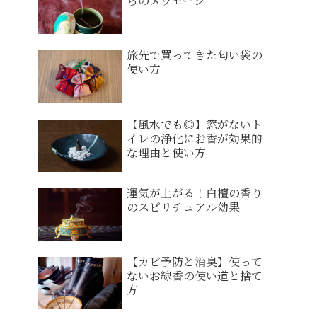
らのメッセージ
旅先で買ってきた匂い袋の
使い方
【風水でも◎】窓がないト
イレの浄化にお香が効果的
な理由と使い方
運気が上がる！白檀の香り
のスピリチュアル効果
【カビ予防と消臭】使って
ないお線香の使い道と捨て
方