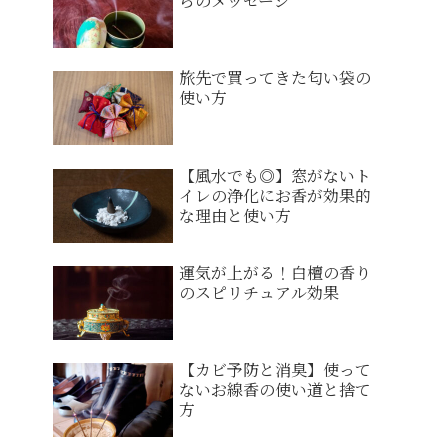
らのメッセージ
旅先で買ってきた匂い袋の
使い方
【風水でも◎】窓がないト
イレの浄化にお香が効果的
な理由と使い方
運気が上がる！白檀の香り
のスピリチュアル効果
【カビ予防と消臭】使って
ないお線香の使い道と捨て
方