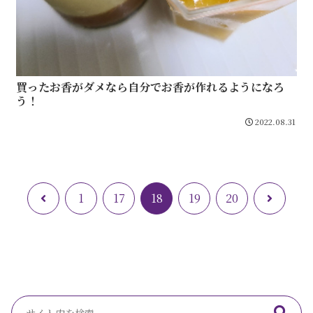
買ったお香がダメなら自分でお香が作れるようになろ
う！
2022.08.31
前
次
1
17
18
19
20
へ
へ