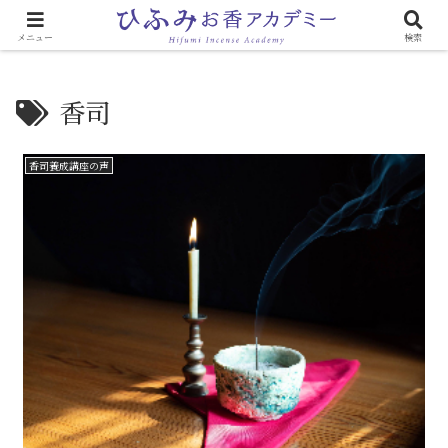
心と体に効く「お香のある生活」
メニュー
検索
香司
香司養成講座の声