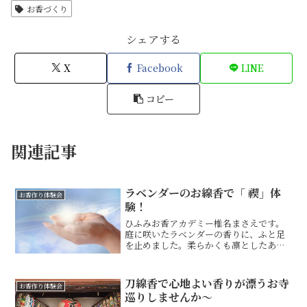
お香づくり
シェアする
X
Facebook
LINE
コピー
関連記事
ラベンダーのお線香で「 禊」体
お香作り体験会
験！
ひふみお香アカデミー椎名まさえです。
庭に咲いたラベンダーの香りに、ふと足
を止めました。柔らかくも凛としたあの
香りに包まれると、なぜか心の奥まです
ーっと澄んでいく・・・ラベンダーに
は、そんな不思議な力があるように感じ
刀線香で心地よい香りが漂うお寺
お香作り体験会
ました。そして、心を整える...
巡りしませんか～