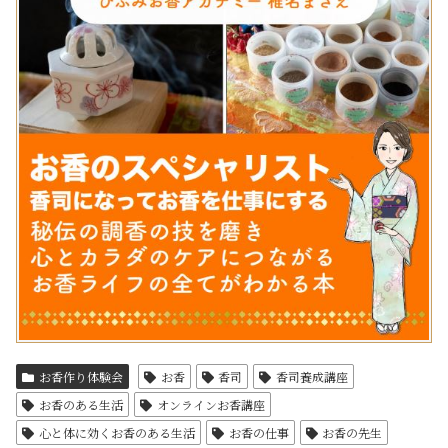
お香作り体験会
お香
香司
香司養成講座
お香のある生活
オンラインお香講座
心と体に効くお香のある生活
お香の仕事
お香の先生