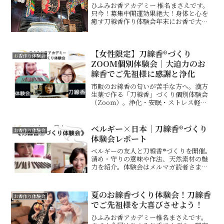
ひふみお香アカデミー 椎名まさえです。
只今！募集中開運効果絶大！身体と心を
癒す刀線香作り体験会年末にお香で大浄
化して2025年を清々しく迎えたい方のオ
ンライン刀線香づくり体験会！(塗香ワー
ク＆漢方プチ講座付き)☆11月30日
【女性限定】刀線香®づくり
(土)20：30...
お香作り体験会
ZOOM個別体験会｜大迫力のお
線香でご先祖様に感謝と浄化
市販のお線香の匂いが苦手な方へ。漢方
生薬で作る「刀線香」づくり個別体験会
（Zoom）。浄化・安眠・ストレス軽減
を体感。毎月5名限定特別価格にて！
ベルギー×日本｜刀線香®づくり
お香作り体験会
体験会レポート
ベルギーの友人と刀線香®づくりを開催。
清め・守りの意味や作法、天然素材の魅
力を紹介。体験会はメルマガ読者さま優
先で先行案内。
夏のお線香づくり体験会！刀線香
お香作り体験会
でご先祖様を大喜びさせよう！
ひふみお香アカデミー椎名まさえです。