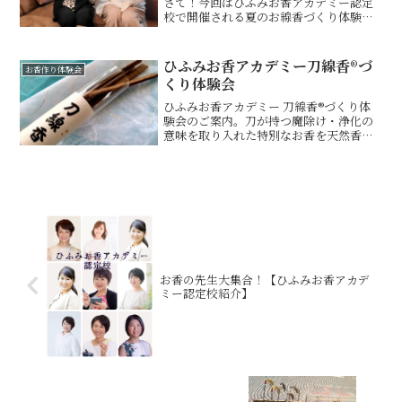
さて！今回はひふみお香アカデミー認定
校で開催される夏のお線香づくり体験会
の紹介です！まずは、ひふみお香アカデ
ミー認定校CALMEの関本恵理加先生の体
験会を紹介します。では、～恵理加先生
ひふみお香アカデミー刀線香®づ
お香作り体験会
からのメッセージ～ま...
くり体験会
ひふみお香アカデミー 刀線香®づくり体
験会のご案内。刀が持つ魔除け・浄化の
意味を取り入れた特別なお香を天然香原
料で手作りします。初心者歓迎。和の香
りで心を整え、自分だけの刀線香®を作れ
る人気体験講座です。
お香の先生大集合！【ひふみお香アカデ
ミー認定校紹介】