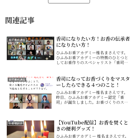
関連記事
香司になりたい方！お香の伝承者
香司養成講座
になりたい方！
ひふみお香アカデミー椎名まさえです。
ひふみお香アカデミーの特徴のひとつと
してお香作りのスペシャリスト「香司」
になってからお香をしっかりとビジネス
としてやりたい方のための伝承者アカデ
ミーを開催しています。先週の週末も開
香司になってお香づくりをマスタ
香司養成講座
催しました。すでに、香司...
ーしたらできる４つのこと！
ひふみお香アカデミー椎名まさえです。
昨日、ひふみお香アカデミー認定「香
司」が誕生しました。お香づくりのスペ
シャリスト「香司」になったのは３名の
生徒さん。私の直接の生徒さん 廣瀬千
裕さん(三重県)ひふみお香アカデミー認
【YouTube配信】お香を焚くと
定校AROMA☆SANT...
お香相談会
きの便利グッズ！
ひふみお香アカデミー 椎名まさえです。