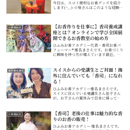
今日は、スゴイ便利なお香グッズを紹介
します(^_-)-☆皆さんはこのような経験を
したことはありませんか？コーン型のお
香を買ったけれど・・・またはコーン型
のお香を作ったけれど・・・途中で火が
【お香作りを仕事に】香司養成講
消えてしまいお...
お香相談会
座とは？オンラインで学び全国展
開できるお香教室の始め方
ひふみお香アカデミー代表・香司お香パ
フューマー® 椎名まさえです。お香づくり
に興味を持つ方が増えています最近、
「お香づくりを学んでみたい」という方
がとても増えています。市販のお香では
味わえない・自分で香りを創る楽しさ・
スイスからの受講生とご対面！海
香司養成講座
心が整う感覚・深い癒し...
外に住んでいても「香司」になれ
る！
ひふみお香アカデミー椎名まさえです。
スイスに住んでいる受講生さん佳子さん
が、お子さんの夏休みで日本に帰って来
たので、先日、初めてお会いしました
～ 佳子さんは、オンラインお香相談会で
「香司」になることを決め、講座受講と
【香司】老後の仕事は魅力的な香
お香相談会
なり、いよいよオンライ...
りのお香の販売！
ひふみお香アカデミー 椎名まさえです。