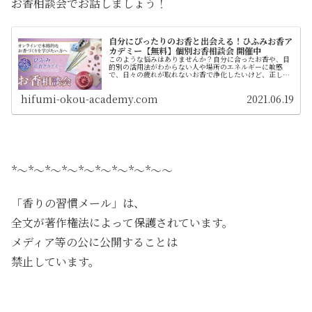
お香相談会でお話しましょう！
自分にぴったりのお香と出会える！ひふみお香ア
カデミー【無料】個別お香相談会 開催中
このような悩みはありませんか？自分に合ったお香や、目
的別の活用法がわからない人や場所のエネルギーに敏感
で、日々の疲れが取れないお香で浄化したいけど、正しい
やり方がわからない独学でお香を作っているけど、本格的
に学びたい自分に合うスタイルの「お...
hifumi-okou-academy.com
2021.06.19
*～*～*～*～*～*～*～*～*～
～
「香りの習慣メール」は、
全文が著作権法によって保護されています。
メディア等の公に公開することは
禁止しています。