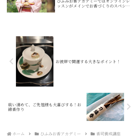
ひふみお香アカデミーではオンラインレ
ッスンがメインでお香づくりのスペシャ
リスト香司の養成をしています。年齢を
重ねてもできる香司の魅力を感じ香司の
資格を取得し先日、はじめてお財布香の
販売をしてあっという間...
お彼岸で開運する大きなポイント！
祓い清めて、ご先祖様も大喜びする！お
線香作り
ホーム
ひふみお香アカデミー
香司養成講座