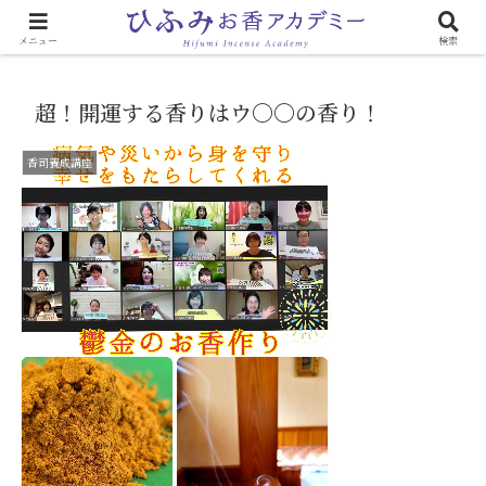
心と体に効く「お香のある生活」
メニュー
検索
超！開運する香りはウ〇〇の香り！
香司養成講座