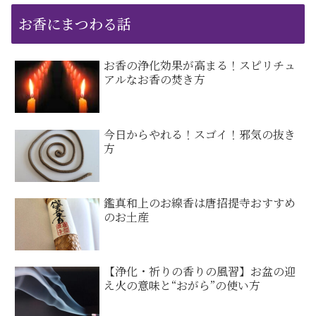
お香にまつわる話
お香の浄化効果が高まる！スピリチュ
アルなお香の焚き方
今日からやれる！スゴイ！邪気の抜き
方
鑑真和上のお線香は唐招提寺おすすめ
のお土産
【浄化・祈りの香りの風習】お盆の迎
え火の意味と“おがら”の使い方