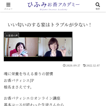
心と体に効く「お香のある生活」
メニュー
検索
いい匂いのする家はトラブルが少ない！
お客様の声
2020.09.17
2022.12.07
魂に栄養を与える香りの習慣
お香パティシエJP
椎名まさえです。
お香パティシエ☆オンライン講座
基本コースが終わった生徒さんから