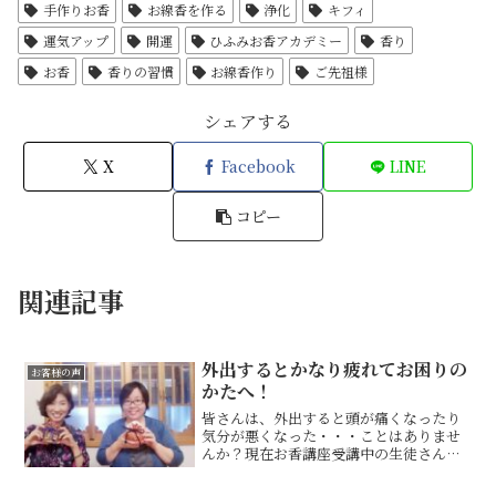
手作りお香
お線香を作る
浄化
キフィ
運気アップ
開運
ひふみお香アカデミー
香り
お香
香りの習慣
お線香作り
ご先祖様
シェアする
X
Facebook
LINE
コピー
関連記事
外出するとかなり疲れてお困りの
お客様の声
かたへ！
皆さんは、外出すると頭が痛くなったり
気分が悪くなった・・・ことはありませ
んか？現在お香講座受講中の生徒さん。
自分で作った塗香を使うようになってか
ら外出後の不快な感じが無くなったと感