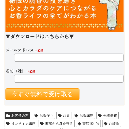
▼ダウンロードはこちらから▼
メールアドレス
※必須
名前（姓）
※必須
お客様の声
お香作り
お盆
お香講座
先祖供養
オンライン講座
邪気から身を守る
天然100％
お線香