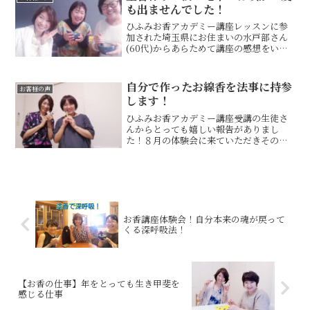
も出ませんでした！
ひふみお香アカデミー講座レッスンに参
加された埼玉県にお住まいの水戸部さん
(60代)からあらためて講座の感想をいた
だきました。～ひふみお香アカデミー講
座の初日の感想～水戸部尚子さん 写真
右お香づくり体験から一ヶ月あまり、本
自分で作ったお線香を法事に持参
お客様の声
格的にレッスンを受け...
します！
ひふみお香アカデミー講座受講の生徒さ
んからとっても嬉しい報告がありまし
た！８月の体験会に来ていただきその
後、9月から受講されている横浜の紀美子
さん。(会社員)先月亡くなった叔母さん
の法事用に自分で作ったお線香を持って
いきました。今日、早速、...
お香講座体験会！自分本来の魂が戻って
くる深呼吸法！
【お香の仕事】年をとっても生き甲斐を
感じる仕事