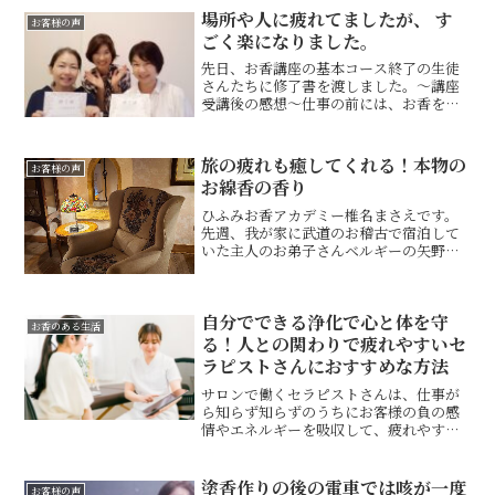
想をいただきましたので紹介させていた
場所や人に疲れてましたが、 す
お客様の声
だきます。◆浪平百合子さ...
ごく楽になりました。
先日、お香講座の基本コース終了の生徒
さんたちに修了書を渡しました。～講座
受講後の感想～仕事の前には、お香を塗
って、夜にはお香の香りで1日の疲れを癒
す♡毎日のお香の習慣が当たり前になっ
ていま～す！今まで、場所や人に疲れて
旅の疲れも癒してくれる！本物の
お客様の声
ましたが、すごく楽にな...
お線香の香り
ひふみお香アカデミー椎名まさえです。
先週、我が家に武道のお稽古で宿泊して
いた主人のお弟子さんベルギーの矢野さ
んからとても嬉しいメッセージが届きま
した。矢野さんは、私の作った手作りの
お線香を購入してくれました♡ベルギー
自分でできる浄化で心と体を守
の自宅に戻られ、さっそく...
お香のある生活
る！人との関わりで疲れやすいセ
ラピストさんにおすすめな方法
サロンで働くセラピストさんは、仕事が
ら知らず知らずのうちにお客様の負の感
情やエネルギーを吸収して、疲れやすく
なったり、気持ちが重くなることがあり
ませんか？自分でできる浄化で心を守る
２つの方法をお伝えします！
塗香作りの後の電車では咳が一度
お客様の声