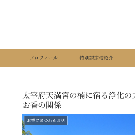
プロフィール
特別認定校紹介
太宰府天満宮の楠に宿る浄化の
お香の関係
お香にまつわるお話