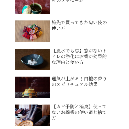
らのメッセージ
旅先で買ってきた匂い袋の
使い方
【風水でも◎】窓がないト
イレの浄化にお香が効果的
な理由と使い方
運気が上がる！白檀の香り
のスピリチュアル効果
【カビ予防と消臭】使って
ないお線香の使い道と捨て
方