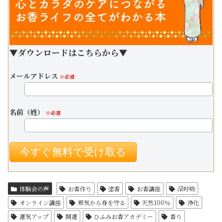
▼ダウンロードはこちらから▼
メールアドレス
※必須
名前（姓）
※必須
体験会の声
お香作り
塗香
お香講座
深呼吸
オンライン講座
邪気から身を守る
天然100％
浄化
運気アップ
開運
ひふみお香アカデミー
香り