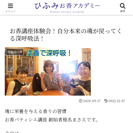
心と体に効く「お香のある生活」
メニュー
検索
お香講座体験会！自分本来の魂が戻ってく
る深呼吸法！
体験会の声
2020.09.17
2022.12.07
魂に栄養を与える香りの習慣
お香パティシエ講座 創始者椎名まさえです。