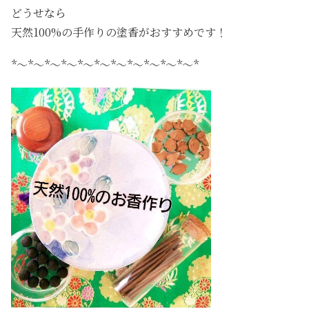
どうせなら
天然100%の手作りの塗香がおすすめです！
*～*～*～*～*～*～*～*～*～*～*～*