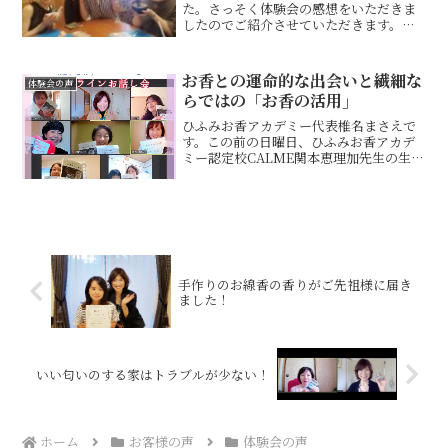
た。さっそく体験会の感想をいただきま
したのでご紹介させていただきます。◆
大関恵美さん 茨城県龍ヶ崎市～感想～
ただ好きな香りを調合して作るだけでは
なく、今の自分の状態に合わせて、香り
お香との運命的な出会いと繊細な
体験会の声
の持つ力を借りて心身共によ...
らではの「お香の活用」
ひふみお香アカデミー代表椎名まさえで
す。この前の日曜日、ひふみお香アカデ
ミー認定校CALME関本恵理加先生の生徒
さんたちとの交流会に呼んでいただきま
した(^^♪その時の様子を恵理加先生が詳
しくブログに書いてくれたので紹介しま
す！⇩ここから恵...
手作りのお線香の香りがご先祖様に届き
ました！
いい匂いのする家はトラブルが少ない！
ホーム
お客様の声
体験会の声