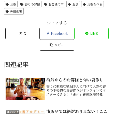
お香
香りの習慣
お客様の声
お盆
お香を作る
先祖供養
シェアする
X
Facebook
LINE
コピー
関連記事
海外からのお客様と匂い袋作り
体験会の声
香りに敏感な繊細さんに向けて天然の香
りの本格的なお香作りがオンラインでマ
スターできる！「香司」養成講座開催！
ひふみお香アカデミー代表 椎名まさえで
す。本格的にお香作りを学びお香作りの
スペシャリスト「香司」になりたいとい
う方に向けてオンライン...
市販品では絶対ありえない！ここ
体験会の声