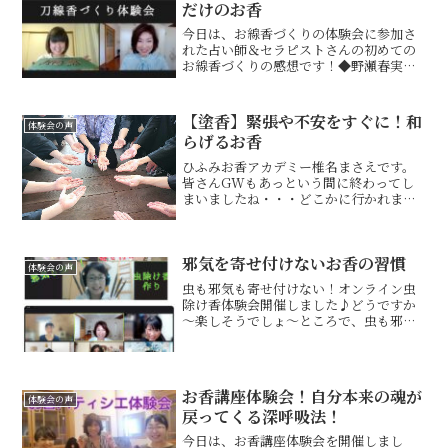
だけのお香
今日は、お線香づくりの体験会に参加さ
れた占い師＆セラピストさんの初めての
お線香づくりの感想です！◆野瀬春実さ
ん 東京都 占い師＆セラピスト～刀線
香づくり体験会感想～お線香づくりの体
験をしてみて一番印象的だったのが、ま
【塗香】緊張や不安をすぐに！和
体験会の声
さえ先生が、刀線香を作ろ...
らげるお香
ひふみお香アカデミー椎名まさえです。
皆さんGWもあっという間に終わってし
まいましたね・・・どこかに行かれまし
たか？私は、5月3日、4日と宮城県塩釜
市の『鹽竈神社』』(しおがまじんじゃ)
に行きました。鹽竈神社は、海上安全、
邪気を寄せ付けないお香の習慣
大漁、武運国家安泰、...
体験会の声
虫も邪気も寄せ付けない！オンライン虫
除け香体験会開催しました♪どうですか
～楽しそうでしょ～ところで、虫も邪気
も寄せつけない！ってどうゆうこと？っ
て思いませんでしたか？虫除けはわかる
けど邪気と何の関係があるのか・・・忙
しい毎日をお過ごしの方は...
お香講座体験会！自分本来の魂が
体験会の声
戻ってくる深呼吸法！
今日は、お香講座体験会を開催しまし