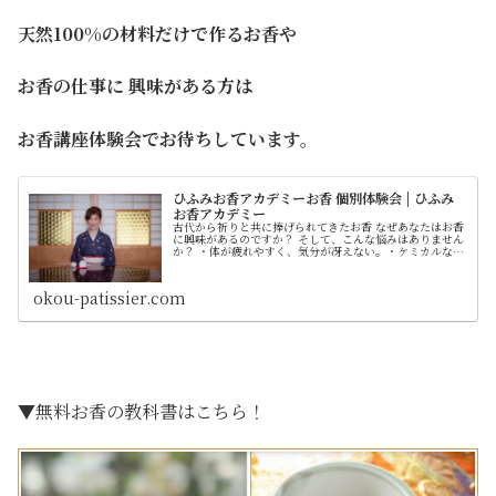
天然100%の材料だけで作るお香や
お香の仕事に 興味がある方は
お香講座体験会でお待ちしています。
ひふみお香アカデミーお香 個別体験会 | ひふみ
お香アカデミー
古代から祈りと共に捧げられてきたお香 なぜあなたはお香
に興味があるのですか？ そして、こんな悩みはありません
か？ ・体が疲れやすく、気分が冴えない。・ケミカルな香
りが苦手。・開運したいけれど、 どうしたら良いかわか
らない。・部屋の中の空気が...
okou-patissier.com
▼無料お香の教科書はこちら！