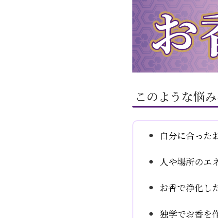
このような悩み
自分に合った
人や場所のエ
お香で浄化し
独学でお香を