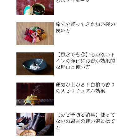
らのメッセージ
旅先で買ってきた匂い袋の
使い方
【風水でも◎】窓がないト
イレの浄化にお香が効果的
な理由と使い方
運気が上がる！白檀の香り
のスピリチュアル効果
【カビ予防と消臭】使って
ないお線香の使い道と捨て
方