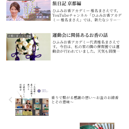
旅日記 京都編
ひふみお香アカデミー 椎名まさえです。
YouTubeチャンネル「ひふみお香アカデ
ミー 椎名まさえ」では、新たなシリーズ
企画をスタートしました！その名も「ひ
ふみ開運旅日記」です！各地を旅しなが
ら、お香に纏わるお話や、開運に導くお
運動会に関係あるお香の話
お香にまつわるお話
話をしていきた...
ひふみお香アカデミー代表椎名まさえで
す。今日は、私の家の隣の保育園では運
動会が行われていました。天気も回復し
て晴れて良かった♡そこで！今日は運動
会にも関係しているお香の話。えっ？運
動会とお香(・・?運動会などで行われる
「くす玉」ですが漢字で...
香りで繋がる感謝の想い〜お盆のお線香
とその意味〜