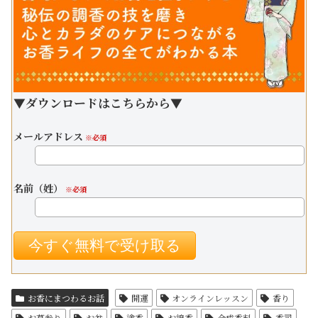
▼ダウンロードはこちらから▼
メールアドレス
※必須
名前（姓）
※必須
お香にまつわるお話
開運
オンラインレッスン
香り
お墓参り
お盆
塗香
お線香
合成香料
香司