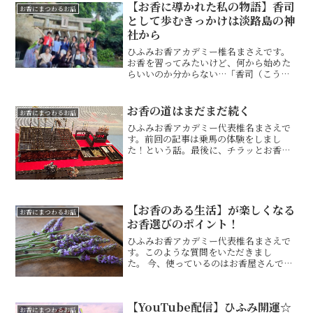
も 香こそあはれと 思ほゆれ誰（た）
【お香に導かれた私の物語】香司
お香にまつわるお話
が袖ふれし 宿の梅ぞも（...
として歩むきっかけは淡路島の神
社から
ひふみお香アカデミー椎名まさえです。
お香を習ってみたいけど、何から始めた
らいいのか分からない…「香司（こう
し）」という言葉に惹かれるけれど、自
分にできるか不安…そんなふうに感じて
いる方へ。今日は、私自身が“お香の
お香の道はまだまだ続く
お香にまつわるお話
道”に導かれたきっかけとなっ...
ひふみお香アカデミー代表椎名まさえで
す。前回の記事は乗馬の体験をしまし
た！という話。最後に、チラッとお香に
も競馬香というのがあります！と書きま
したら・・・どういうお香なのか・・・
早く知りたいです・・・とひふみお香ア
カデミーの生徒さんたちから...
【お香のある生活】が楽しくなる
お香にまつわるお話
お香選びのポイント！
ひふみお香アカデミー代表椎名まさえで
す。このような質問をいただきまし
た。 今、使っているのはお香屋さんで買
ってきたものですが安全かどうかわかり
ません・・・ というような内容です。 ☆
前回の記事▼▼▼▼ 少し、皆さんを心配
【YouTube配信】ひふみ開運☆
させてしまいましたね...
お香にまつわるお話