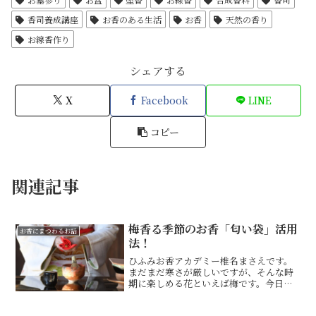
香司養成講座
お香のある生活
お香
天然の香り
お線香作り
シェアする
X
Facebook
LINE
コピー
関連記事
梅香る季節のお香「匂い袋」活用
お香にまつわるお話
法！
ひふみお香アカデミー椎名まさえです。
まだまだ寒さが厳しいですが、そんな時
期に楽しめる花といえば梅です。今日は
今の季節にピッタリの梅と匂い袋の和歌
がありますので、御紹介します。色より