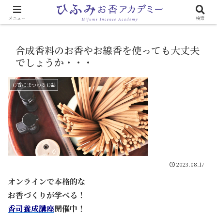
心と体に効く「お香のある生活」
メニュー
検索
合成香料のお香やお線香を使っても大丈夫
でしょうか・・・
お香にまつわるお話
2023.08.17
オンラインで本格的な
お香づくりが学べる！
香司養成講座
開催中！