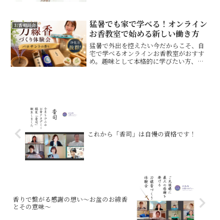
できる「香司」の仕事の魅力、将来性に
ついてご紹介します！
猛暑でも家で学べる！オンライン
お香相談会
お香教室で始める新しい働き方
猛暑で外出を控えたい今だからこそ、自
宅で学べるオンラインお香教室がおすす
め。趣味として本格的に学びたい方、お
香を仕事にしたい方へ、オンライン講座
の魅力や可能性をご紹介します。
これから「香司」は自慢の資格です！
香りで繋がる感謝の想い〜お盆のお線香
とその意味〜