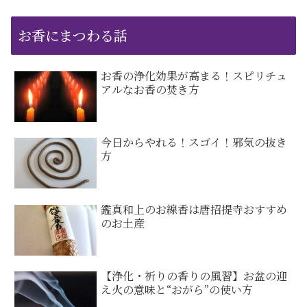
お香にまつわる話
お香の浄化効果が高まる！スピリチュ
アルなお香の焚き方
今日からやれる！スゴイ！邪気の抜き
方
鑑真和上のお線香は唐招提寺おすすめ
のお土産
【浄化・祈りの香りの風習】お盆の迎
え火の意味と“おがら”の使い方