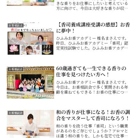
きな香りをお仕事にしたいと考えている
方に向けて、今日は大好きな香りが収入
になる在宅ビジネスのすすめ方をお伝え
します！
【香司養成講座受講の感想】お香
お香相談会
に夢中！
ひふみお香アカデミー 椎名まさえです。
昨日、ひふみお香アカデミー「香司」認
定実技試験でした。ひふみお香アカデミ
ー認定校 明日香の片山明美先生からオン
ライン香司養成コースで学ばれた
kurumi さんが合格しました。ひふみお
60歳過ぎても一生できる香りの
香アカデミーでは認...
お香相談会
仕事を見つけたい方へ！
ひふみお香アカデミー 椎名まさえです。
今日は、お香相談会で多く質問される年
齢を重ねてもできる！お香の仕事につい
てお伝えします！特に50代以上の女性は
年齢や体力的な負担やりがいなどを重要
視してこれからの人生をどう生きていく
和の香りが仕事になる！お香の調
かを考えるタイミング...
お香相談会
合をマスターして香司になろう！
和の香りを扱う仕事「香司」という職業
があるのをご存じでしょうか？アロマと
は違う和の香りを、しかも在宅で仕事に