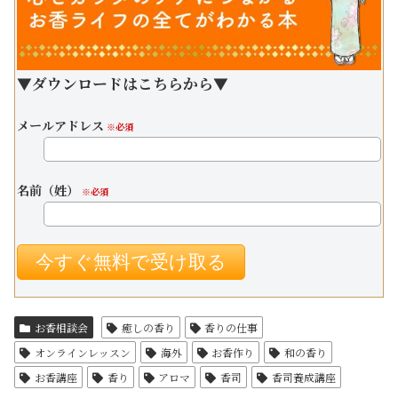
▼ダウンロードはこちらから▼
メールアドレス
※必須
名前（姓）
※必須
お香相談会
癒しの香り
香りの仕事
オンラインレッスン
海外
お香作り
和の香り
お香講座
香り
アロマ
香司
香司養成講座