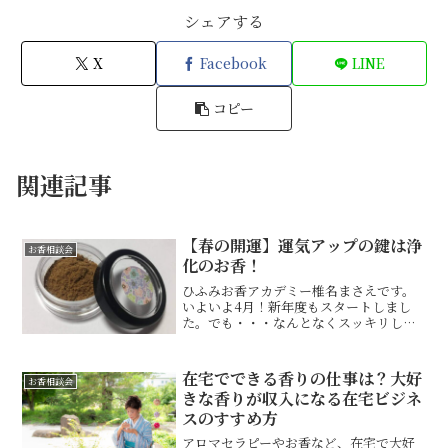
シェアする
X
Facebook
LINE
コピー
関連記事
【春の開運】運気アップの鍵は浄
お香相談会
化のお香！
ひふみお香アカデミー椎名まさえです。
いよいよ4月！新年度もスタートしまし
た。でも・・・なんとなくスッキリしな
い・・・という方も多いのではないでし
ょうか・・・それというのも春は寒暖差
が大きく、「体がだるい」「気分がもや
在宅でできる香りの仕事は？大好
お香相談会
もやする」といった不調を...
きな香りが収入になる在宅ビジネ
スのすすめ方
アロマセラピーやお香など、在宅で大好