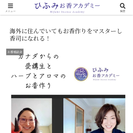
心と体に効く「お香のある生活」
メニュー
検索
海外に住んでいてもお香作りをマスターし
香司になれる！
お香相談会