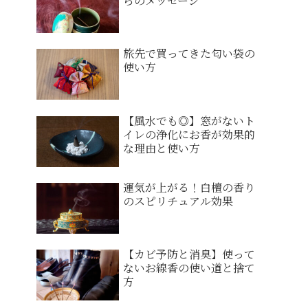
らのメッセージ
旅先で買ってきた匂い袋の
使い方
【風水でも◎】窓がないト
イレの浄化にお香が効果的
な理由と使い方
運気が上がる！白檀の香り
のスピリチュアル効果
【カビ予防と消臭】使って
ないお線香の使い道と捨て
方