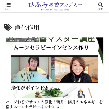
心と体に効く「お香のある生活」
メニュー
検索
浄化作用
ハーブお香マスター講座の声
ハーブお香でサロンの浄化！新月・満月のエネルギーを
宿すムーンセラピーインセンス