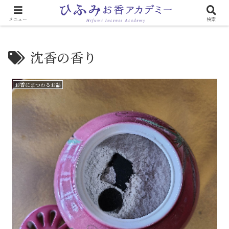
心と体に効く「お香のある生活」
メニュー
検索
沈香の香り
お香にまつわるお話