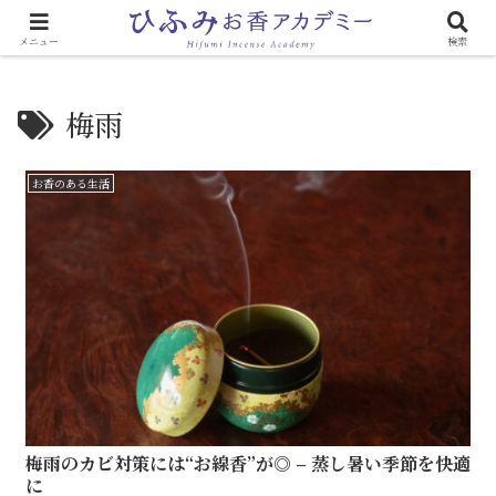
心と体に効く「お香のある生活」
メニュー
検索
梅雨
お香のある生活
梅雨のカビ対策には“お線香”が◎ – 蒸し暑い季節を快適
に