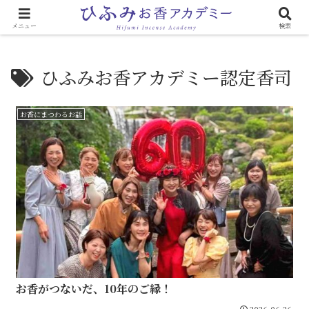
心と体に効く「お香のある生活」
メニュー
検索
ひふみお香アカデミー認定香司
お香にまつわるお話
お香がつないだ、10年のご縁！
2026.06.26