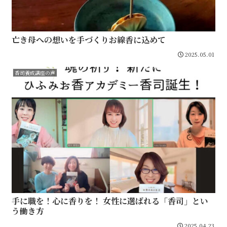
亡き母への想いを手づくりお線香に込めて
2025.05.01
香司養成講座の声
手に職を！心に香りを！ 女性に選ばれる「香司」とい
う働き方
2025.04.23