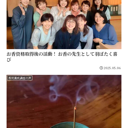
お香資格取得後の活動！ お香の先生として羽ばたく喜
び
2025.05.06
香司養成講座の声