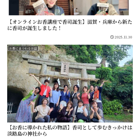
【オンラインお香講座で香司誕生】滋賀・兵庫から新た
に香司が誕生しました！
2025.11.30
お香にまつわるお話
【お香に導かれた私の物語】香司として歩むきっかけは
淡路島の神社から