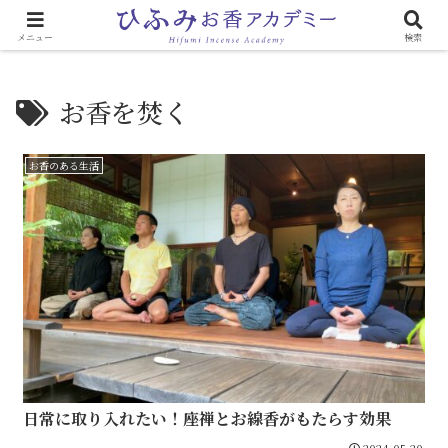
心と体に効く「お香のある生活」
メニュー
検索
お香を焚く
お香のある生活
日常に取り入れたい！座禅とお線香がもたらす効果
2024.05.20