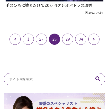
手のひらに塗るだけで20万円クレオパトラのお香
2022.09.14
前
次
1
27
28
29
34
へ
へ