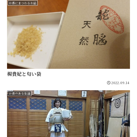
お香にまつわるお話
楊貴妃と匂い袋
2022.09.14
お香のある生活