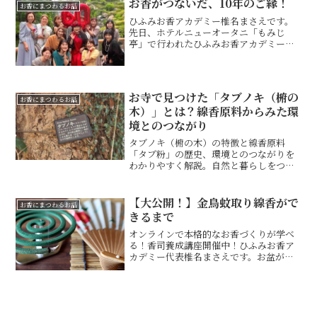
お香がつないだ、10年のご縁！
ンクや薬膳鍋がメニュ...
お香にまつわるお話
ひふみお香アカデミー椎名まさえです。
先日、ホテルニューオータニ「もみじ
亭」で行われたひふみお香アカデミー認
定校「AROMA SANTAI」淺賀ようこさ
んの還暦のお祝い会に参加させていただ
きました。ようこさんは、私がひふみお
香アカデミーを立ち...
お寺で見つけた「タブノキ（椨の
お香にまつわるお話
木）」とは？線香原料からみた環
境とのつながり
タブノキ（椨の木）の特徴と線香原料
「タブ粉」の歴史、環境とのつながりを
わかりやすく解説。自然と暮らしをつな
ぐお香づくりへの想いも紹介します。
【大公開！】金鳥蚊取り線香がで
お香にまつわるお話
きるまで
オンラインで本格的なお香づくりが学べ
る！香司養成講座開催中！ひふみお香ア
カデミー代表椎名まさえです。お盆が過
ぎてもまだまだ猛暑・・・我が家は、ま
だまだ「蚊」との戦いが終わりませ
ん・・・今日は、日本を代表する蚊取り
線香メーカー大日本除虫菊とい...