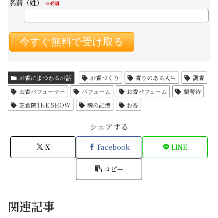
名前（姓）
※必須
お香にまつわるお話
お香づくり
香りのある人生
調香
お香パフューマー
パフューム
お香パフューム
蘭奢待
正倉院THE SHOW
魂の記憶
お香
シェアする
X
Facebook
LINE
コピー
関連記事