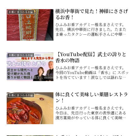
横浜中華街で見た！神様にささげ
お香にまつわるお話
るお香！
ひふみお香アカデミー椎名まさえです。
先日、横浜中華街に行きました。たまた
ま乗ったタクシーの運転手さんに中華街
でおすすめのお店ありますか？と聞いた
ら・・・このお店の前でタクシーが止ま
りました。南粤美食(なんえつびしょく)
【YouTube配信】武士の誇りと
そうそう！「孤独のグル...
お香にまつわるお話
香水の物語
ひふみお香アカデミー椎名まさえです。
今回のYouTube動画は「香水」に スポッ
トを当てています！涙なしでは語れな
い… 「武士の誇りと香り」陸軍大尉だっ
た前田利貴さんが死を覚悟し、死ぬ前に
纏った 「香水」の話を夫である 北辰一刀
体に良くて美味しい薬膳レストラ
お香にまつわるお話
流宗家 椎名...
ン！
ひふみお香アカデミー椎名まさえです。
今日は、先日行った東京の表参道にある
漢方薬局がやっている体に良くて美味し
い薬膳レストラン！を紹介します！お店
の名前は「10ZEN」じゅうぜんこちらの
お店は自分の体質タイプに合わせたドリ