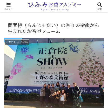
心と体に効く「お香のある生活」
メニュー
検索
蘭奢待（らんじゃたい）の香りの余韻から
生まれたお香パフューム
お香にまつわるお話