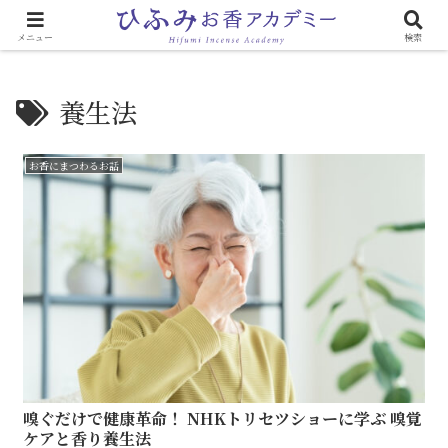
心と体に効く「お香のある生活」
メニュー
検索
養生法
お香にまつわるお話
嗅ぐだけで健康革命！ NHKトリセツショーに学ぶ 嗅覚
ケアと香り養生法