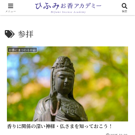
心と体に効く「お香のある生活」
メニュー
検索
参拝
お香にまつわるお話
香りに関係の深い神様・仏さまを知っておこう！
2025.12.20