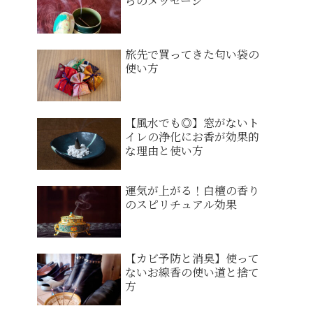
らのメッセージ
旅先で買ってきた匂い袋の
使い方
【風水でも◎】窓がないト
イレの浄化にお香が効果的
な理由と使い方
運気が上がる！白檀の香り
のスピリチュアル効果
【カビ予防と消臭】使って
ないお線香の使い道と捨て
方