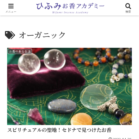
心と体に効く「お香のある生活」
メニュー
検索
オーガニック
お香のある生活
スピリチュアルの聖地！セドナで見つけたお香
2023.04.18