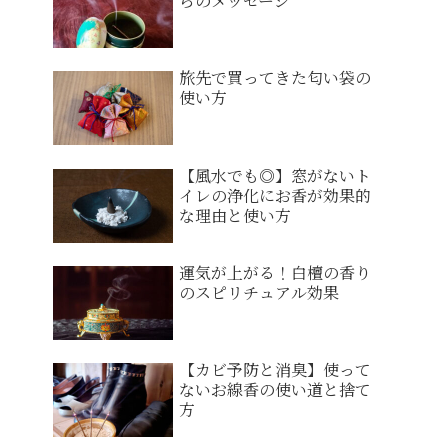
らのメッセージ
旅先で買ってきた匂い袋の
使い方
【風水でも◎】窓がないト
イレの浄化にお香が効果的
な理由と使い方
運気が上がる！白檀の香り
のスピリチュアル効果
【カビ予防と消臭】使って
ないお線香の使い道と捨て
方